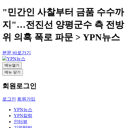
"민간인 사찰부터 금품 수수까
지"…전진선 양평군수 측 전방
위 의혹 폭로 파문 > YPN뉴스
본문 바로가기
메뉴열기
메뉴 닫기
회원로그인
로그인
회원가입
YPN뉴스
YPN칼럼
인터뷰
기업탐방