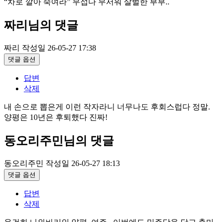
“차로 깔아 죽여라” 무섭다 무서워 살벌한 부부..
짜리님의 댓글
짜리
작성일
26-05-27 17:38
댓글 옵션
답변
삭제
내 손으로 뽑은게 이런 작자라니 너무나도 후회스럽다 정말.
양평은 10년은 후퇴했다 진짜!
동오리주민님의 댓글
동오리주민
작성일
26-05-27 18:13
댓글 옵션
답변
삭제