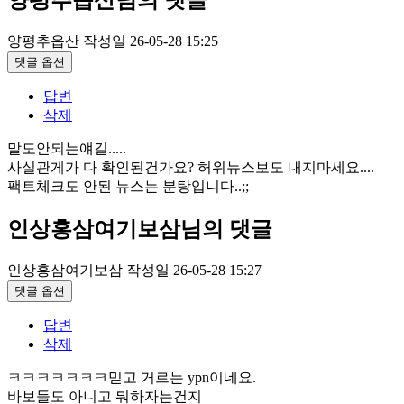
양평추읍산님의 댓글
양평추읍산
작성일
26-05-28 15:25
댓글 옵션
답변
삭제
말도안되는얘길.....
사실관게가 다 확인된건가요? 허위뉴스보도 내지마세요....
팩트체크도 안된 뉴스는 분탕입니다..;;
인상홍삼여기보삼님의 댓글
인상홍삼여기보삼
작성일
26-05-28 15:27
댓글 옵션
답변
삭제
ㅋㅋㅋㅋㅋㅋㅋ믿고 거르는 ypn이네요.
바보들도 아니고 뭐하자는건지