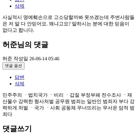
삭제
사실적시 명예훼손으로 고소당할까봐 못쓰겠는데 주변사람들
은 저 말 다 안믿어요. 왜냐고요? 말하시는 분에 대한 믿음이
없다고 합니다.
허준님의 댓글
허준
작성일
26-06-14 05:46
댓글 옵션
답변
삭제
민주주의 ㆍ법치국가 ㆍ비리 ㆍ갑질 부정부패 전수조사 ㆍ재
산몰수 강력한 형사처벌 공무원 범죄는 일반인 범죄자 부다 강
력하게 처벌 ㆍ국가 ㆍ사회 공동체 무너뜨리는 무서운 암적 범
죄다
댓글쓰기