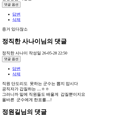
댓글 옵션
답변
삭제
증거 있다잖소
정직한 사나이님의 댓글
정직한 사나이
작성일
26-05-28 22:50
댓글 옵션
답변
삭제
직원 단도리도 못하는 군수는 뽑지 맙시다
공직자가 갑질하는 ....ㅎㅎ
그러니까 밑에 직원들도 배울게 갑질뿐이지요
올바른 군수에게 한표를....!
정원길님의 댓글