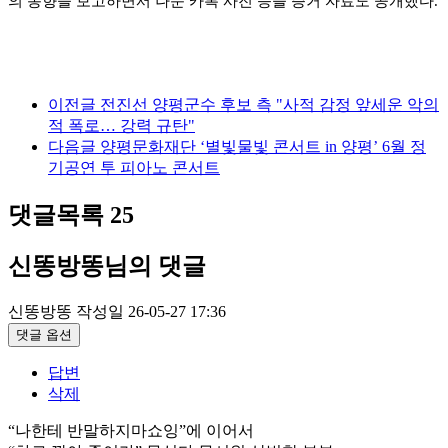
의 동향을 보고하면서 나눈 카톡 사진 등을 증거 자료도 공개했다.
이전글
전진선 양평군수 후보 측 "사적 감정 앞세운 악의
적 폭로… 강력 규탄"
다음글
양평문화재단 ‘별빛물빛 콘서트 in 양평’ 6월 정
기공연 투 피아노 콘서트
댓글목록
25
신똥방똥님의 댓글
신똥방똥
작성일
26-05-27 17:36
댓글 옵션
답변
삭제
“나한테 반말하지마쇼잉”에 이어서