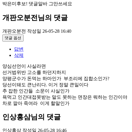
박은미후보! 댓글알바 그만쓰세요
개판오분전님의 댓글
개판오분전
작성일
26-05-28 16:40
댓글 옵션
답변
삭제
양심선언이 사실라면
선거법위반 고소를 하던지하지
양평군수가 돈먹는 하마인가 부조리에 집합소인가?
당선이돼도 큰난리다. 이거 정말 큰일이다
추 잡한 인간들 소문이 사실인가
욕먹고 인간대접못받는 말도 못하는 면장은 뭐하는 인간이야
차로 깔아 죽여라 이게 할말인가
인상홍삼님의 댓글
인상홍삼
작성일
26-05-28 16:46