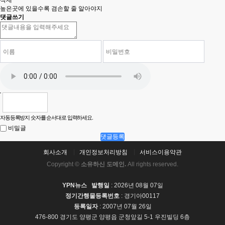
삭제
높은곳에 있을수록 겸손할 줄 알아야지
댓글쓰기
자동등록방지 숫자를 순서대로 입력하세요.
비밀글
댓글등록
회사소개
개인정보처리방침
서비스이용약관
Copyright ©
소유하신 도메인.
All rights reserved.
YPN뉴스
발행일
: 2026년 08월 07일
정기간행물등록번호
: 경기아00117
등록일자
: 2007년 07월 26일
476-800 경기도 양평군 양평읍 군청앞길 5-1 우진빌딩 6층