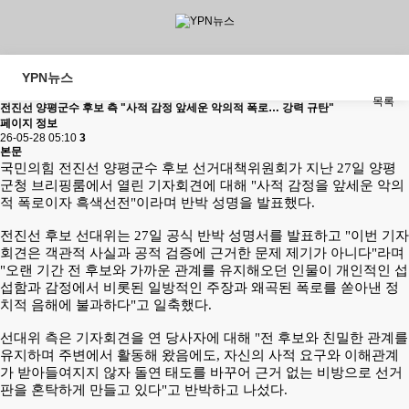
YPN뉴스
목록
전진선 양평군수 후보 측 "사적 감정 앞세운 악의적 폭로… 강력 규탄"
페이지 정보
26-05-28 05:10
3
본문
국민의힘 전진선 양평군수 후보 선거대책위원회가 지난 27일 양평
군청 브리핑룸에서 열린 기자회견에 대해 "사적 감정을 앞세운 악의
적 폭로이자 흑색선전"이라며 반박 성명을 발표했다.
전진선 후보 선대위는 27일 공식 반박 성명서를 발표하고 "이번 기자
회견은 객관적 사실과 공적 검증에 근거한 문제 제기가 아니다"라며
"오랜 기간 전 후보와 가까운 관계를 유지해오던 인물이 개인적인 섭
섭함과 감정에서 비롯된 일방적인 주장과 왜곡된 폭로를 쏟아낸 정
치적 음해에 불과하다"고 일축했다.
선대위 측은 기자회견을 연 당사자에 대해 "전 후보와 친밀한 관계를
유지하며 주변에서 활동해 왔음에도, 자신의 사적 요구와 이해관계
가 받아들여지지 않자 돌연 태도를 바꾸어 근거 없는 비방으로 선거
판을 혼탁하게 만들고 있다"고 반박하고 나섰다.