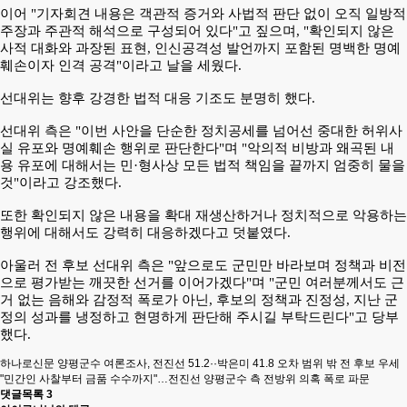
이어 "기자회견 내용은 객관적 증거와 사법적 판단 없이 오직 일방적
주장과 주관적 해석으로 구성되어 있다"고 짚으며, "확인되지 않은
사적 대화와 과장된 표현, 인신공격성 발언까지 포함된 명백한 명예
훼손이자 인격 공격"이라고 날을 세웠다.
선대위는 향후 강경한 법적 대응 기조도 분명히 했다.
선대위 측은 "이번 사안을 단순한 정치공세를 넘어선 중대한 허위사
실 유포와 명예훼손 행위로 판단한다"며 "악의적 비방과 왜곡된 내
용 유포에 대해서는 민·형사상 모든 법적 책임을 끝까지 엄중히 물을
것"이라고 강조했다.
또한 확인되지 않은 내용을 확대 재생산하거나 정치적으로 악용하는
행위에 대해서도 강력히 대응하겠다고 덧붙였다.
아울러 전 후보 선대위 측은 "앞으로도 군민만 바라보며 정책과 비전
으로 평가받는 깨끗한 선거를 이어가겠다"며 "군민 여러분께서도 근
거 없는 음해와 감정적 폭로가 아닌, 후보의 정책과 진정성, 지난 군
정의 성과를 냉정하고 현명하게 판단해 주시길 부탁드린다"고 당부
했다.
하나로신문 양평군수 여론조사, 전진선 51.2··박은미 41.8 오차 범위 밖 전 후보 우세
"민간인 사찰부터 금품 수수까지"…전진선 양평군수 측 전방위 의혹 폭로 파문
댓글목록
3