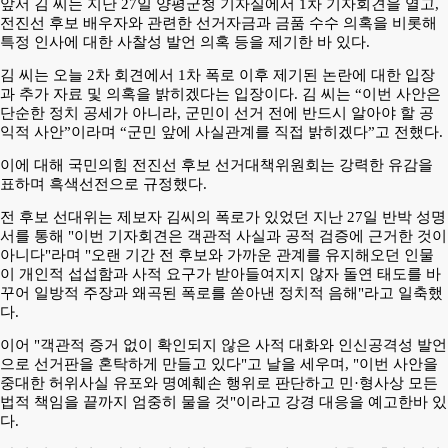
앞서 김 씨는 지난 27일 양평군청 기자실에서 1차 기자회견을 열고,
전진선 후보 배우자와 관련한 선거자금과 금품 수수 의혹을 비롯해
특정 인사에 대한 사찰성 발언 의혹 등을 제기한 바 있다.
김 씨는 오늘 2차 회견에서 1차 폭로 이후 제기된 논란에 대한 입장
과 추가 자료 및 의혹을 밝히겠다는 입장이다.
김 씨는 “이번 사안은
단순한 정치 공세가 아니라, 군민이 선거 전에 반드시 알아야 할 공
익적 사안”이라며 “군민 앞에 사실관계를 직접 밝히겠다”고 전했다.
이에 대해 국민의힘 전진선 후보 선거대책위원회는 강력한 유감을
표하며 흑색선전으로 규정했다.
전 후보 선대위는 제보자 김씨의 폭로가 있었던 지난 27일 반박 성명
서를 통해 "이번 기자회견은 객관적 사실과 공적 검증에 근거한 것이
아니다"라며 "오랜 기간 전 후보와 가까운 관계를 유지해오던 인물
이 개인적 섭섭함과 사적 요구가 받아들여지지 않자 돌연 태도를 바
꾸어 일방적 주장과 왜곡된 폭로를 쏟아낸 정치적 음해"라고 일축했
다.
이어 "객관적 증거 없이 확인되지 않은 사적 대화와 인신공격성 발언
으로 선거판을 혼탁하게 만들고 있다"고 날을 세우며, "이번 사안을
중대한 허위사실 유포와 명예훼손 행위로 판단하고 민·형사상 모든
법적 책임을 끝까지 엄중히 물을 것"이라고 강경 대응을 예고한바 있
다.