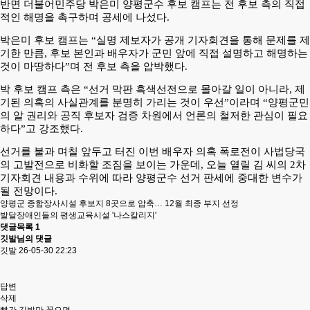
반면 더불어민주당 박은미 양평군수 후보 캠프는 전 후보 측의 직접
적인 해명을 촉구하며 공세에 나섰다.
박은미 후보 캠프는 “실명 제보자가 공개 기자회견을 통해 문제를 제
기한 만큼, 후보 본인과 배우자가 군민 앞에 직접 설명하고 해명하는
것이 마땅하다”며 전 후보 측을 압박했다.
박 후보 캠프 측은 “선거 막판 흑색선전으로 몰아갈 일이 아니라, 제
기된 의혹의 사실관계를 분명히 가리는 것이 우선”이라며 “양평군민
의 알 권리와 공직 후보자 검증 차원에서 언론의 철저한 관심이 필요
하다”고 강조했다.
선거를 불과 며칠 앞두고 터진 이번 배우자 의혹 폭로전이 사법당국
의 고발전으로 비화할 조짐을 보이는 가운데, 오늘 열릴 김 씨의 2차
기자회견 내용과 수위에 따라 양평군수 선거 판세에 중대한 변수가
될 전망이다.
양평군 종합장사시설 후보지 8곳으로 압축… 12월 최종 부지 선정
발달장애인들의 평생교육시설 '나스칼리지'
댓글목록
1
깃발님의 댓글
깃발
26-05-30 22:23
답변
삭제