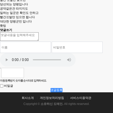
빨간 깃발만 꽂으면
당선되는 양평입니다
공약같은건 따지지도
일하는 일꾼은 확인도 안하고
빨간깃발만 있으면 됩니다
대단한 양평군민 입니다
홧팅
댓글쓰기
자동등록방지 숫자를 순서대로 입력하세요.
비밀글
댓글등록
회사소개
개인정보처리방침
서비스이용약관
Copyright ©
소유하신 도메인.
All rights reserved.