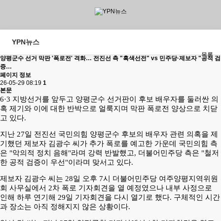
YPN뉴스
목록
양평군수 선거 막판 '폭로전' 격화… 전진선 측 "흑색선전" vs 민주당·제보자 "공적 검
증…
페이지 정보
26-05-29 08:19
1
본문
6·3 지방선거를 앞두고 양평군수 선거판이 후보 배우자를 둘러싼 의
혹 제기와 이에 대한 반박으로 얼룩지며 막판 폭로전 양상으로 치닫
고 있다.
지난 27일 전진선 국민의힘 양평군수 후보의 배우자 관련 의혹을 제
기했던 제보자 김광수 씨가 추가 폭로를 예고한 가운데 국민의힘 측
은 "악의적 정치 음해"라며 강력 반발했고, 더불어민주당 측은 "철저
한 공적 검증이 우선"이라며 맞서고 있다.
제보자 김광수 씨는 28일 오후 7시 더불어민주당 여주양평지역위원
회 사무실에서 2차 폭로 기자회견을 열 예정였으나 내부 사정으로
인해 하루 연기해 29일 기자회견을 다시 열기로 했다. 구체적인 시간
과 장소는 아직 정해지지 않은 상황이다.