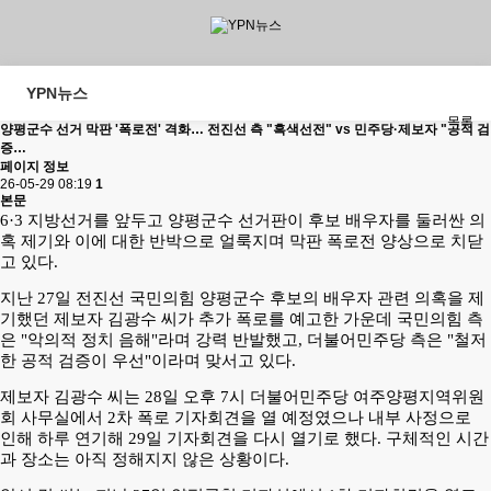
YPN뉴스
목록
양평군수 선거 막판 '폭로전' 격화… 전진선 측 "흑색선전" vs 민주당·제보자 "공적 검
증…
페이지 정보
26-05-29 08:19
1
본문
6·3 지방선거를 앞두고 양평군수 선거판이 후보 배우자를 둘러싼 의
혹 제기와 이에 대한 반박으로 얼룩지며 막판 폭로전 양상으로 치닫
고 있다.
지난 27일 전진선 국민의힘 양평군수 후보의 배우자 관련 의혹을 제
기했던 제보자 김광수 씨가 추가 폭로를 예고한 가운데 국민의힘 측
은 "악의적 정치 음해"라며 강력 반발했고, 더불어민주당 측은 "철저
한 공적 검증이 우선"이라며 맞서고 있다.
제보자 김광수 씨는 28일 오후 7시 더불어민주당 여주양평지역위원
회 사무실에서 2차 폭로 기자회견을 열 예정였으나 내부 사정으로
인해 하루 연기해 29일 기자회견을 다시 열기로 했다. 구체적인 시간
과 장소는 아직 정해지지 않은 상황이다.