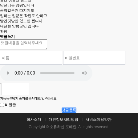
빨간 깃발만 꽂으면
당선되는 양평입니다
공약같은건 따지지도
일하는 일꾼은 확인도 안하고
빨간깃발만 있으면 됩니다
대단한 양평군민 입니다
홧팅
댓글쓰기
자동등록방지 숫자를 순서대로 입력하세요.
비밀글
댓글등록
회사소개
개인정보처리방침
서비스이용약관
Copyright ©
소유하신 도메인.
All rights reserved.