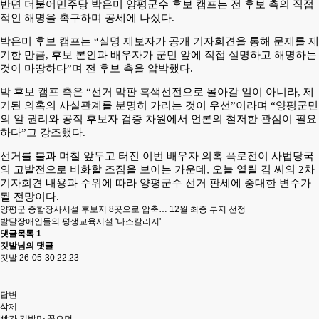
반면 더불어민주당 박은미 양평군수 후보 캠프는 전 후보 측의 직접
적인 해명을 촉구하며 공세에 나섰다.
박은미 후보 캠프는 “실명 제보자가 공개 기자회견을 통해 문제를 제
기한 만큼, 후보 본인과 배우자가 군민 앞에 직접 설명하고 해명하는
것이 마땅하다”며 전 후보 측을 압박했다.
박 후보 캠프 측은 “선거 막판 흑색선전으로 몰아갈 일이 아니라, 제
기된 의혹의 사실관계를 분명히 가리는 것이 우선”이라며 “양평군민
의 알 권리와 공직 후보자 검증 차원에서 언론의 철저한 관심이 필요
하다”고 강조했다.
선거를 불과 며칠 앞두고 터진 이번 배우자 의혹 폭로전이 사법당국
의 고발전으로 비화할 조짐을 보이는 가운데, 오늘 열릴 김 씨의 2차
기자회견 내용과 수위에 따라 양평군수 선거 판세에 중대한 변수가
될 전망이다.
양평군 종합장사시설 후보지 8곳으로 압축… 12월 최종 부지 선정
발달장애인들의 평생교육시설 '나스칼리지'
댓글목록
1
깃발님의 댓글
깃발
26-05-30 22:23
답변
삭제