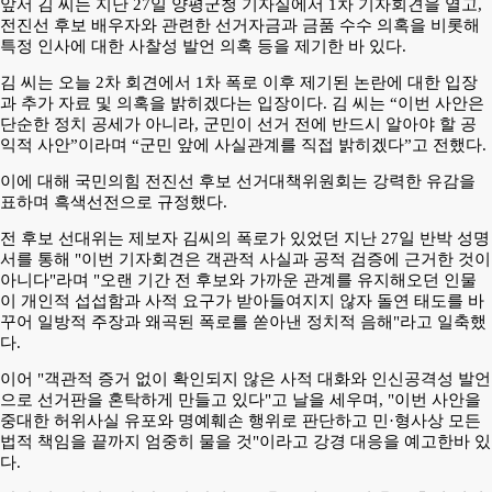
앞서 김 씨는 지난 27일 양평군청 기자실에서 1차 기자회견을 열고,
전진선 후보 배우자와 관련한 선거자금과 금품 수수 의혹을 비롯해
특정 인사에 대한 사찰성 발언 의혹 등을 제기한 바 있다.
김 씨는 오늘 2차 회견에서 1차 폭로 이후 제기된 논란에 대한 입장
과 추가 자료 및 의혹을 밝히겠다는 입장이다.
김 씨는 “이번 사안은
단순한 정치 공세가 아니라, 군민이 선거 전에 반드시 알아야 할 공
익적 사안”이라며 “군민 앞에 사실관계를 직접 밝히겠다”고 전했다.
이에 대해 국민의힘 전진선 후보 선거대책위원회는 강력한 유감을
표하며 흑색선전으로 규정했다.
전 후보 선대위는 제보자 김씨의 폭로가 있었던 지난 27일 반박 성명
서를 통해 "이번 기자회견은 객관적 사실과 공적 검증에 근거한 것이
아니다"라며 "오랜 기간 전 후보와 가까운 관계를 유지해오던 인물
이 개인적 섭섭함과 사적 요구가 받아들여지지 않자 돌연 태도를 바
꾸어 일방적 주장과 왜곡된 폭로를 쏟아낸 정치적 음해"라고 일축했
다.
이어 "객관적 증거 없이 확인되지 않은 사적 대화와 인신공격성 발언
으로 선거판을 혼탁하게 만들고 있다"고 날을 세우며, "이번 사안을
중대한 허위사실 유포와 명예훼손 행위로 판단하고 민·형사상 모든
법적 책임을 끝까지 엄중히 물을 것"이라고 강경 대응을 예고한바 있
다.