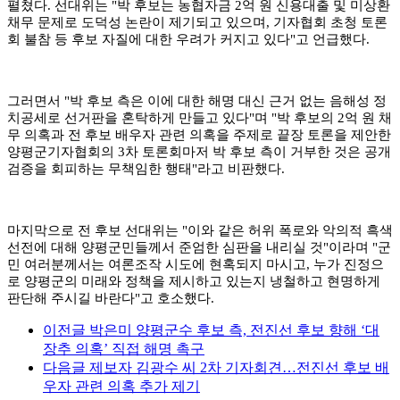
펼쳤다.
선대위는 "박 후보는 농협자금 2억 원 신용대출 및 미상환
채무 문제로 도덕성 논란이 제기되고 있으며, 기자협회 초청 토론
회 불참 등 후보 자질에 대한 우려가 커지고 있다"고 언급했다.
그러면서 "박 후보 측은 이에 대한 해명 대신 근거 없는 음해성 정
치공세로 선거판을 혼탁하게 만들고 있다"며 "박 후보의 2억 원 채
무 의혹과 전 후보 배우자 관련 의혹을 주제로 끝장 토론을 제안한
양평군기자협회의 3차 토론회마저 박 후보 측이 거부한 것은 공개
검증을 회피하는 무책임한 행태"라고 비판했다.
마지막으로 전 후보 선대위는 "이와 같은 허위 폭로와 악의적 흑색
선전에 대해 양평군민들께서 준엄한 심판을 내리실 것"이라며 "군
민 여러분께서는 여론조작 시도에 현혹되지 마시고, 누가 진정으
로 양평군의 미래와 정책을 제시하고 있는지 냉철하고 현명하게
판단해 주시길 바란다"고 호소했다.
이전글
박은미 양평군수 후보 측, 전진선 후보 향해 ‘대
장추 의혹’ 직접 해명 촉구
다음글
제보자 김광수 씨 2차 기자회견…전진선 후보 배
우자 관련 의혹 추가 제기