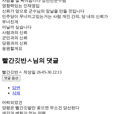
사람을 잘 써야합니다 정진선군수님
영향력있는 인재영입
신뢰가 앞으로 군수님의 앞날을 만들 것입니다
민주당이 무너지고있는거는 사람 개인 간의, 당 내의 신뢰가
무너진게
아닐까 싶습니다
사람과의 신뢰
군민과의 신뢰
당원과의 신뢰
응원할게요
빨간깃반ㅅ님의 댓글
빨간깃반ㅅ
작성일
26-05-30 22:13
댓글 옵션
답변
삭제
어찌되었건
양평은 빨간깃발만 꽂으면 무소건 당선된다
생각과 변화가 없는 양평