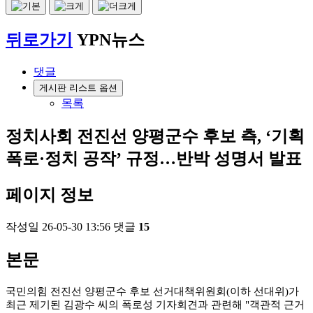
뒤로가기
YPN뉴스
댓글
게시판 리스트 옵션
목록
정치사회
전진선 양평군수 후보 측, ‘기획
폭로·정치 공작’ 규정…반박 성명서 발표
페이지 정보
작성일
26-05-30 13:56
댓글
15
본문
국민의힘 전진선 양평군수 후보 선거대책위원회(이하 선대위)가
최근 제기된 김광수 씨의 폭로성 기자회견과 관련해 "객관적 근거