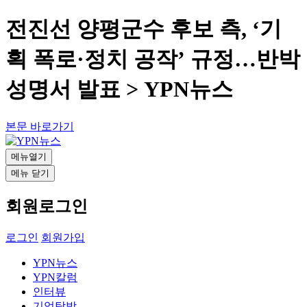
전진선 양평군수 후보 측, ‘기
획 폭로·정치 공작’ 규정…반박
성명서 발표 > YPN뉴스
본문 바로가기
메뉴열기
메뉴 닫기
회원로그인
로그인
회원가입
YPN뉴스
YPN칼럼
인터뷰
기업탐방