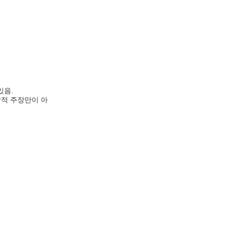
있음.
방적 주장만이 아