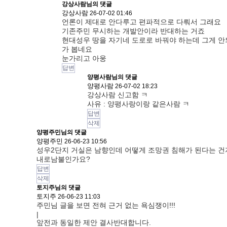
강상사람님의
댓글
강상사람
26-07-02 01:46
언론이 제대로 안다루고 편파적으로 다뤄서 그래요
기존주민 무시하는 개발안이라 반대하는 거죠
현대성우 땅을 자기네 도로로 바꿔야 하는데 그게 안
가 봅네요
눈가리고 아웅
답변
양평사람님의
댓글
양평사람
26-07-02 18:23
강상사람 신고함 ㅋ
사유 : 양평사랑이랑 같은사람 ㅋ
답변
삭제
양평주민님의 댓글
양평주민
26-06-23 10:56
성우2단지 거실은 남향인데 어떻게 조망권 침해가 된다는 건
내로남불인가요?
답변
삭제
토지주님의 댓글
토지주
26-06-23 11:03
주민님 글을 보면 전혀 근거 없는 욕심쟁이!!!
|
앞전과 동일한 제안 결사반대합니다.