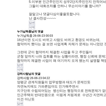
5.이부분 인근주민인지 성우2단지주민인지 안적어놔
그들이 대화조차를 안하니 무슨이야기를 합니까?
잘알고나 댓글다심이좋을듯합니다.
난 결사찬성~~~~~
답변
삭제
누가납득좀님의 댓글
누가납득좀
26-06-23 00:03
16년이면 도시도 바뀌고 사람도 바뀌고 환경도 바뀌는데,
협약까지 했다는 걸 보면 사업계획 자체가 문제는 아니었던 것
그런데 군이 협약까지 체결한 사업을 두고 주민들이
군청 앞까지 나와 집회를 하는 상황이라면, 행정 신뢰에 문제
협약까지 체결한 사업이 왜 여기까지 오게 됐는지 설명할 책임
답변
삭제
강하사람님의 댓글
강하사람
26-06-23 04:22
양평군 관계직원들의 업무방향과 태도가 문제인듯
자연녹지에도 가파른임야도 인가해주면서
지구단위 수립되어있는 병산리는 행정적으로 전혀문제가 없
인근주택의 반대민원으로 이핑계 저핑계로 수년간 지연하고 
이건 아닌듯
답변