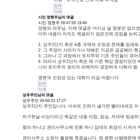
답변
삭제
시민 정현우님의
댓글
시민 정현우
26-07-05 19:40
양평의 의무님, 이제 댓글은 더이상 달 명분은 없으셨나
이하 내용이 아직도 해결되지 않은것에 관점을 논하
1. 성우2단지 측은 4층 규제와 조망권 문제를 앞세워
2. 그 주장이 사라지거나 약해진 지금은 공공복리·환
3. 그러나 그 과정에서 토지주와 기존 주민들이 겪어온
4. 따라서 성우2단지 측은 왜 기존 핵심 쟁점이었던
니라 토지주의 권리와 피해까지 공정하게 다뤄야 함.
명분과 진정성 있는 대화가 되길 바랍니다.
답변
삭제
성우주민님의 댓글
성우주민
26-06-22 17:27
성우2단지 주민입니다. 아파트 인허가 낼거면 빨리내세요 이
허구헌날 비상이라고 똑같은 내용 아침, 점심, 저녁에 방송하고
항의 하냐고 관리사무소에 전화 하니 입대의 회장이 시켜서 
관리사무소 소장이 불쌍해 죽겠습니다. 왜 괜한 사람때문에 