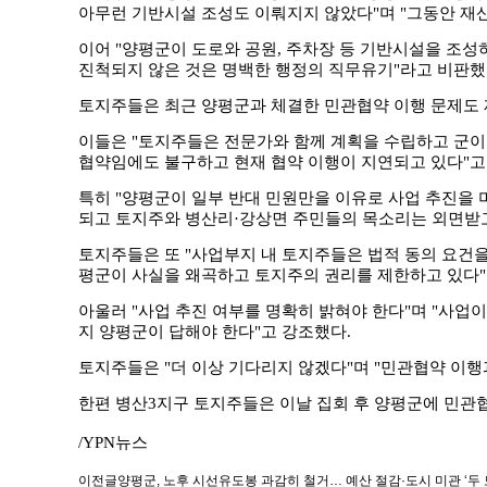
아무런 기반시설 조성도 이뤄지지 않았다"며 "그동안 재
이어 "양평군이 도로와 공원, 주차장 등 기반시설을 조성
진척되지 않은 것은 명백한 행정의 직무유기"라고 비판했
토지주들은 최근 양평군과 체결한 민관협약 이행 문제도 
이들은 "토지주들은 전문가와 함께 계획을 수립하고 군이
협약임에도 불구하고 현재 협약 이행이 지연되고 있다"고
특히 "양평군이 일부 반대 민원만을 이유로 사업 추진을 
되고 토지주와 병산리·강상면 주민들의 목소리는 외면받고
토지주들은 또 "사업부지 내 토지주들은 법적 동의 요건을
평군이 사실을 왜곡하고 토지주의 권리를 제한하고 있다"
아울러 "사업 추진 여부를 명확히 밝혀야 한다"며 "사업
지 양평군이 답해야 한다"고 강조했다.
토지주들은 "더 이상 기다리지 않겠다"며 "민관협약 이행
한편 병산3지구 토지주들은 이날 집회 후 양평군에 민관협
/YPN뉴스
이전글
양평군, 노후 시선유도봉 과감히 철거… 예산 절감·도시 미관 ‘두 