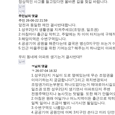
정상적인 사고를 들고있다면 올바른 길을 찾길 바랍니다.
답변
삭제
주민님의 댓글
주민
26-06-22 21:59
앞전과 동일한 제안 결사반대합니다.
1.성우2단지 생활권을 지켜주세요(조망권, 일조권)
2.아침마다 출근길 막히고, 주말에는 차 이어 터지는데 구체
3.해당지역은 수변구역입니다.
4.공공기여 공원을 해준다는데 결국은 병산3지구만 쓰는거 
5.인근 마을주민을 위한 기여는요? 해주는거 하나없이 아파
우리 동네에 아파트 생기는거 결사반대!!
답변
ㅋ님의
댓글
ㅋ
26-07-04 16:32
1.성우2단지 거실이 도로 옆에있는데 무슨 조망권을
이야기하는지 궁금합니다?그리고 위치변경되서
조망권가리는부분도 하나도없다는거 제대로아시길요
일조권 또한 성우2단지 생기면서 아파트단지 주변
전원주택단지나 농사짓는 텃밭들. 또한 해가 안들어
2.아침은 원래 어딜가나 어느지역이든 출근으로 막히
일찍 일어나 조금더 빨리 나가시면 될일입니다.
3.수변구역도 나름입니다
4.공공기여 공원인데 어찌 3지구만 쓴다고 미리 단