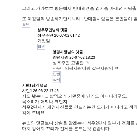
그리고 가가호호 방문해서 반대의견좀 걷지좀 마세요 저녁출
또 아침일찍 방송하기만해봐라. 반대할사람들은 본인들이 
답변
성우주민님의
댓글
성우주민
26-07-02 01:42
거짓말
답변
양평사랑님의
댓글
양평사랑
26-07-02 18:23
성우주민 고발함 ㅋ
사유 : 양평사랑이랑 같은사람임 ㅋ
답변
삭제
시민1님의 댓글
시민1
26-06-22 17:46
저도 봤는데... 밥먹으러 가던중에 난리도 아니더라구요.
목소리가 어찌나 크던지.
성우2단지가 개인재산들울 건드리는건 도리가 아니라고 생각
각이 드네요.
뉴스와 댓글보니 상황을 알겠는데 성우2단지 일부가 전체를 
마치 강아지 꼬리가 전체를 흔드는것 같습니다.