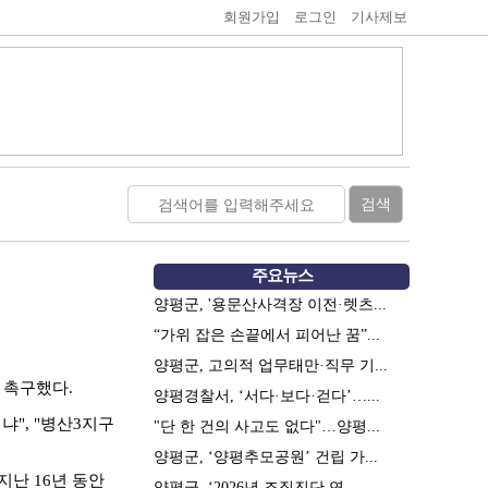
회원가입
로그인
기사제보
주요뉴스
양평군, '용문산사격장 이전·렛츠...
“가위 잡은 손끝에서 피어난 꿈”...
양평군, 고의적 업무태만·직무 기...
 촉구했다.
양평경찰서, ‘서다·보다·걷다’…...
냐", "병산3지구
"단 한 건의 사고도 없다"…양평...
양평군, ‘양평추모공원’ 건립 가...
난 16년 동안
양평군, ‘2026년 조직진단 연...