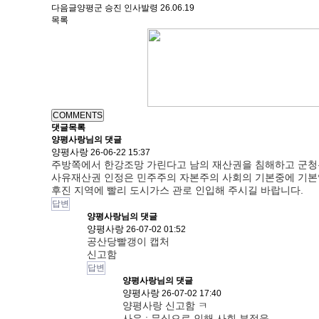
다음글
양평군 승진 인사발령
26.06.19
목록
COMMENTS
댓글목록
양평사랑님의 댓글
양평사랑
26-06-22 15:37
주방쪽에서 한강조망 가린다고 남의 재산권을 침해하고 군청
사유재산권 인정은 민주주의 자본주의 사회의 기본중에 기본
후진 지역에 빨리 도시가스 관로 인입해 주시길 바랍니다.
답변
양평사랑님의
댓글
양평사랑
26-07-02 01:52
공산당빨갱이 캡처
신고함
답변
양평사랑님의
댓글
양평사랑
26-07-02 17:40
양평사랑 신고함 ㅋ
사유 : 무식으로 인해 사회 부적응