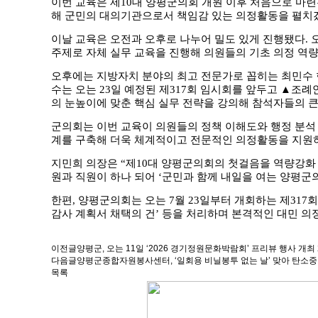
이번 교육은 제10대 양평군의회 개원 이후 처음으로 마련
해 군민의 대의기관으로서 책임감 있는 의정활동을 펼치
이날 교육은 오전과 오후로 나누어 밀도 있게 진행됐다. 
주제로 자체 실무 교육을 진행해 의원들의 기초 의정 역량
오후에는 지방자치 분야의 최고 전문가로 꼽히는 최민수 
수는 오는 23일 예정된 제317회 임시회를 앞두고 ▲조례
의 눈높이에 맞춘 핵심 실무 전략을 강의해 참석자들의 큰
군의회는 이번 교육이 의원들의 정책 이해도와 행정 분석 
계를 구축해 더욱 체계적이고 전문적인 의정활동을 지원하
지민희 의장은 “제10대 양평군의회의 첫걸음을 역량강화
원과 직원이 하나 되어 ‘군민과 함께 내일을 여는 양평군
한편, 양평군의회는 오는 7월 23일부터 개회하는 제317회
감사 계획서 채택의 건’ 등을 처리하며 본격적인 대민 의
이전글
양평군, 오는 11일 ‘2026 경기정원문화박람회’ 프리뷰 행사 개최
다음글
양평군종합자원봉사센터, ‘일회용 비닐봉투 없는 날’ 맞아 탄소
목록