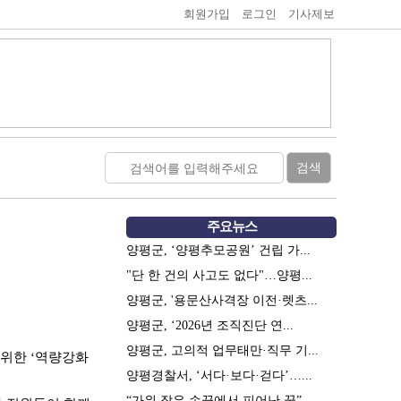
회원가입
로그인
기사제보
주요뉴스
양평군, ‘양평추모공원’ 건립 가...
"단 한 건의 사고도 없다"…양평...
양평군, '용문산사격장 이전·렛츠...
양평군, ‘2026년 조직진단 연...
양평군, 고의적 업무태만·직무 기...
 위한 ‘역량강화
양평경찰서, ‘서다·보다·걷다’…...
“가위 잡은 손끝에서 피어난 꿈”...