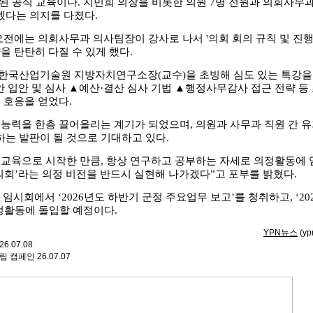
된 공식 교육이다. 지민희 의장을 비롯한 의원 7명 전원과 의회사무
겠다는 의지를 다졌다.
오전에는 의회사무과 의사팀장이 강사로 나서 '의회 회의 규칙 및 진행
을 탄탄히 다질 수 있게 했다.
한국산업기술원 지방자치연구소장(교수)을 초빙해 심도 있는 특강을 
안 입안 및 심사 ▲예산·결산 심사 기법 ▲행정사무감사 접근 전략 등
 호응을 얻었다.
능력을 한층 끌어올리는 계기가 되었으며, 의원과 사무과 직원 간 유
는 발판이 될 것으로 기대하고 있다.
 교육으로 시작한 만큼, 항상 연구하고 공부하는 자세로 의정활동에 
의회’라는 의정 비전을 반드시 실현해 나가겠다”고 포부를 밝혔다.
 임시회에서 ‘2026년도 하반기 군정 주요업무 보고’를 청취하고, ‘2
정활동에 돌입할 예정이다.
YPN뉴스
(yp
26.07.08
중립 캠페인
26.07.07