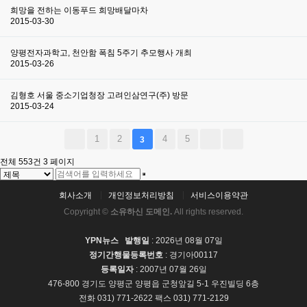
희망을 전하는 이동푸드 희망배달마차
2015-03-30
양평전자과학고, 천안함 폭침 5주기 추모행사 개최
2015-03-26
김형호 서울 중소기업청장 고려인삼연구(주) 방문
2015-03-24
1
2
4
5
3
전체 553건
3 페이지
회사소개
개인정보처리방침
서비스이용약관
Copyright ©
소유하신 도메인.
All rights reserved.
YPN뉴스
발행일
: 2026년 08월 07일
정기간행물등록번호
: 경기아00117
등록일자
: 2007년 07월 26일
476-800 경기도 양평군 양평읍 군청앞길 5-1 우진빌딩 6층
전화 031) 771-2622 팩스 031) 771-2129