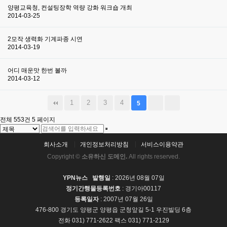
양평교육청, 컨설팅장학 역량 강화 워크숍 개최
2014-03-25
2모작 생력화 기계파종 시연
2014-03-19
어디 매운맛 한번 볼까
2014-03-12
1
2
3
4
5
전체 553건
5 페이지
회사소개
개인정보처리방침
서비스이용약관
Copyright ©
소유하신 도메인.
All rights reserved.
YPN뉴스
발행일
: 2026년 08월 07일
정기간행물등록번호
: 경기아00117
등록일자
: 2007년 07월 26일
476-800 경기도 양평군 양평읍 군청앞길 5-1 우진빌딩 6층
전화 031) 771-2622 팩스 031) 771-2129