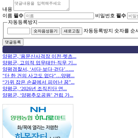
내용
이름
필수
비밀번호
필수
자동등록방지
자동등록방지 숫자를 순
숫자음성듣기
새로고침
양평군, '용문산사격장 이전·렛츠...
양평군, 고의적 업무태만·직무 기...
양평경찰서, ‘서다·보다·걷다’…...
"단 한 건의 사고도 없다"…양평...
“가위 잡은 손끝에서 피어난 꿈”...
양평군, ‘2026년 조직진단 연...
양평군, ‘양평추모공원’ 건립 가...