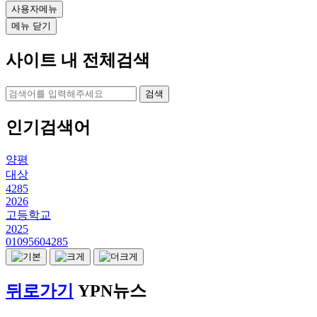
사용자메뉴
메뉴 닫기
사이트 내 전체검색
검색
인기검색어
양평
대상
4285
2026
고등학교
2025
01095604285
뒤로가기
YPN뉴스