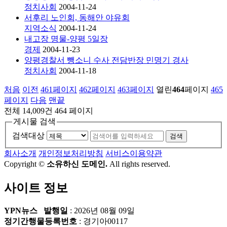
정치사회
2004-11-24
서후리 노인회, 동해안 야유회
지역소식
2004-11-24
내고장 명물-양평 5일장
경제
2004-11-23
양평경찰서 뺑소니 수사 전담반장 민명기 경사
정치사회
2004-11-18
처음
이전
461
페이지
462
페이지
463
페이지
열린
464
페이지
465
페이지
다음
맨끝
전체 14,009건
464 페이지
게시물 검색
검색대상
검색
회사소개
개인정보처리방침
서비스이용약관
Copyright ©
소유하신 도메인.
All rights reserved.
사이트 정보
YPN뉴스
발행일
: 2026년 08월 09일
정기간행물등록번호
: 경기아00117