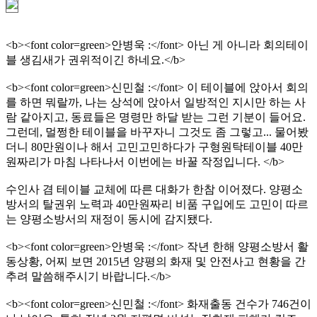
<b><font color=green>안병욱 :</font> 아닌 게 아니라 회의테이
블 생김새가 권위적이긴 하네요.</b>
<b><font color=green>신민철 :</font> 이 테이블에 앉아서 회의
를 하면 뭐랄까, 나는 상석에 앉아서 일방적인 지시만 하는 사
람 같아지고, 동료들은 명령만 하달 받는 그런 기분이 들어요.
그런데, 멀쩡한 테이블을 바꾸자니 그것도 좀 그렇고... 물어봤
더니 80만원이나 해서 고민고민하다가 구형원탁테이블 40만
원짜리가 마침 나타나서 이번에는 바꿀 작정입니다. </b>
수인사 겸 테이블 교체에 따른 대화가 한참 이어졌다. 양평소
방서의 탈권위 노력과 40만원짜리 비품 구입에도 고민이 따르
는 양평소방서의 재정이 동시에 감지됐다.
<b><font color=green>안병욱 :</font> 작년 한해 양평소방서 활
동상황, 어찌 보면 2015년 양평의 화재 및 안전사고 현황을 간
추려 말씀해주시기 바랍니다.</b>
<b><font color=green>신민철 :</font> 화재출동 건수가 746건이