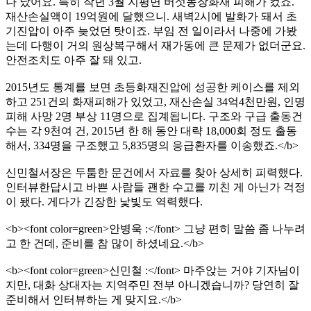
나 났어요. 특히 작년 3월 지평면 버섯농장화재 피해가 컸죠.
재산손실액이 19억원에 달했으니. 새벽2시에 발화가 돼서 초
기진압이 아주 늦었던 탓이죠. 부임 전 일이라서 나중에 가봤
는데 다행이 거의 원상복구해서 재가동에 큰 문제가 없더군요.
안전조치도 아주 잘 돼 있고.
2015년도 통계를 보면 초등화재진압에 성공한 케이스를 제외
하고 251건의 화재피해가 있었고, 재산손실 34억4천만원, 인명
피해 사망 2명 부상 11명으로 집계됩니다. 구조와 구급 출동건
수는 각 9천여 건, 2015년 한 해 동안 대략 18,000회 정도 출동
해서, 334명을 구조했고 5,835명의 응급환자를 이송했죠.</b>
신민철서장은 두툼한 문건에서 자료를 찾아 상세히 피력했다.
인터뷰한답시고 바쁜 사람들 괜한 수고를 끼친 게 아닌가 걱정
이 됐다. 게다가 긴장한 낯빛도 역력했다.
<b><font color=green>안병욱 :</font> 그냥 편히 말씀 좀 나누려
고 한 건데, 준비를 참 많이 하셨네요.</b>
<b><font color=green>신민철 :</font> 마주앉는 거야 기자님이
지만, 대화 상대자는 지역주민 전부 아니겠습니까? 당연히 잘
준비해서 인터뷰하는 게 맞지요.</b>