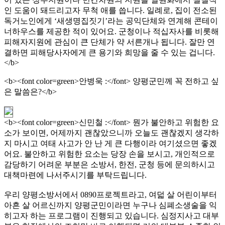
인 도움이 돼드리고자 무척 애를 씁니다. 일례로, 집이 전소된
독거노인에게 ‘새생명집짓기’라는 공익단체와 연계해 콘테이
너하우스를 제공한 적이 있어요. 군청이나 적십자사를 비롯해
피해자지원에 관심이 큰 단체가 약 서른개나 됩니다. 잘만 연
결하면 피해당사자에게 큰 용기와 희망을 줄 수 있는 겁니다.
</b>
<b><font color=green>안병욱 :</font> 양평군민께 꼭 전하고 싶
은 말씀은?</b>
<b><font color=green>신민철 :</font> 뭔가 불안하고 위험한 요
소가 보이면, 어제까지 괜찮았으니까 오늘도 괜찮겠지 생각하
지 마시고 여태 사고가 안 난 게 큰 다행이라 여기셨으면 좋겠
어요. 불안하고 위험한 요소는 당장 손을 보시고, 개인적으로
감당하기 어려운 부분은 소방서, 한전, 군청 등에 문의하시고
대책마련에 나서주시기를 부탁드립니다.
우리 양평소방서에서 0890프로젝트라고, 여덟 살 어린이부터
아흔 살 어르신까지 양평군민이라면 누구나 심폐소생술을 익
히고자 하는 프로그램이 진행되고 있습니다. 심정지사고 대부