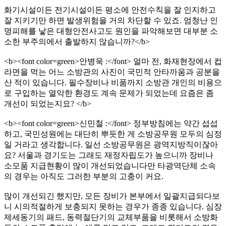
화기시설이든 전기시설이든 평소에 안전수칙을 잘 인지하고
잘 지키기만 하면 발생위험을 거의 차단할 수 있죠. 엄청난 인
명피해를 낳은 대형안전사고도 원인을 파악해보면 대부분 소
소한 부주의에서 출발하지 않습니까?</b>
<b><font color=green>안병욱 :</font> 얼마 전, 화재현장에서 컵
라면을 먹는 어느 소방관의 사진이 국민적 안타까움과 공분을
산 적이 있습니다. 필수장비나 비품까지 소방관 개인의 비용으
로 구입하는 열악한 환경도 계속 문제가 되었는데 요즘은 좀
개선이 되었는지요? </b>
<b><font color=green>신민철 :</font> 정부방침에는 약간 섭섭
하고, 국민성원에는 대단히 뿌듯한 게 소방공무원 모두의 심정
일 거라고 생각합니다. 일선 소방공무원은 광역지방직이잖아
요? 서울과 경기도는 그래도 재정자립도가 높으니까 장비나
소모품 지급현황이 많이 개선되었습니다만 타광역단체 소속
의 경우는 아직도 그러한 부분의 고충이 커요.
많이 개선되긴 했지만, 모든 장비가 본부에서 일괄지급되다보
니 시의적절하게 보충되지 못하는 경우가 종종 있습니다. 심장
제세동기의 패드, 동력절단기의 교체부품을 비롯해서 소방화