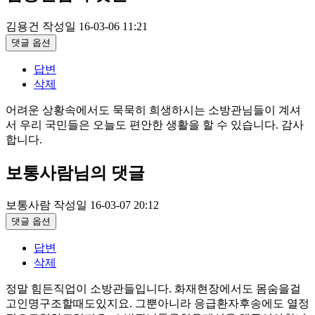
김용건
작성일
16-03-06 11:21
댓글 옵션
답변
삭제
어려운 상황속에서도 묵묵히 희생하시는 소방관님들이 계셔
서 우리 국민들은 오늘도 편안한 생활을 할 수 있습니다. 감사
합니다.
보통사람님의 댓글
보통사람
작성일
16-03-07 20:12
댓글 옵션
답변
삭제
정말 힘든직업이 소방관들입니다. 화재현장에서도 몸숨을걸
고인명구조할때도있지요. 그뿐아니라 응급환자후송에도 열정