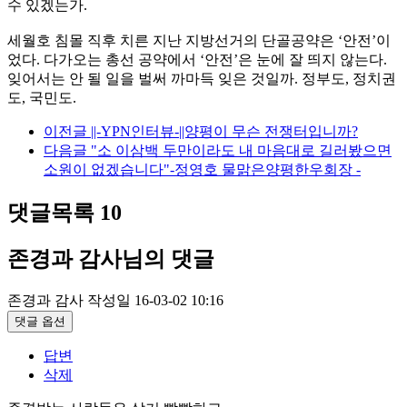
수 있겠는가.
세월호 침몰 직후 치른 지난 지방선거의 단골공약은 ‘안전’이
었다. 다가오는 총선 공약에서 ‘안전’은 눈에 잘 띄지 않는다.
잊어서는 안 될 일을 벌써 까마득 잊은 것일까. 정부도, 정치권
도, 국민도.
이전글
||-YPN인터뷰-||양평이 무슨 전쟁터입니까?
다음글
"소 이삼백 두만이라도 내 마음대로 길러봤으면
소원이 없겠습니다"-정영호 물맑은양평한우회장 -
댓글목록
10
존경과 감사님의 댓글
존경과 감사
작성일
16-03-02 10:16
댓글 옵션
답변
삭제