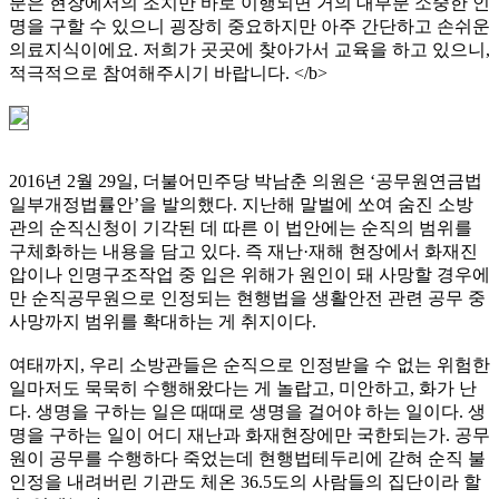
분은 현장에서의 조치만 바로 이행되면 거의 대부분 소중한 인
명을 구할 수 있으니 굉장히 중요하지만 아주 간단하고 손쉬운
의료지식이에요. 저희가 곳곳에 찾아가서 교육을 하고 있으니,
적극적으로 참여해주시기 바랍니다. </b>
2016년 2월 29일, 더불어민주당 박남춘 의원은 ‘공무원연금법
일부개정법률안’을 발의했다. 지난해 말벌에 쏘여 숨진 소방
관의 순직신청이 기각된 데 따른 이 법안에는 순직의 범위를
구체화하는 내용을 담고 있다. 즉 재난·재해 현장에서 화재진
압이나 인명구조작업 중 입은 위해가 원인이 돼 사망할 경우에
만 순직공무원으로 인정되는 현행법을 생활안전 관련 공무 중
사망까지 범위를 확대하는 게 취지이다.
여태까지, 우리 소방관들은 순직으로 인정받을 수 없는 위험한
일마저도 묵묵히 수행해왔다는 게 놀랍고, 미안하고, 화가 난
다. 생명을 구하는 일은 때때로 생명을 걸어야 하는 일이다. 생
명을 구하는 일이 어디 재난과 화재현장에만 국한되는가. 공무
원이 공무를 수행하다 죽었는데 현행법테두리에 갇혀 순직 불
인정을 내려버린 기관도 체온 36.5도의 사람들의 집단이라 할