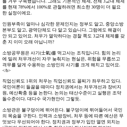
를 겨우 구축했습니다. 그래도 기본적인 체제, 전체 3교대 체제
를 현재 78%에서 100%로 관철하려면 최소한 30명이 더 필요
한 실정이에요.
인원부족이 얼마나 심각한 문제인지는 정부도 알고, 중앙소방
본부도 알고, 광역단체도 다 알고 있습니다. 그럼에도 해결이
안 되고 있어요. 처우가 열악하다는 경찰 쪽도 3교대 체제를 갖
춘 지 이미 오래 아닙니까?
소방공무원은 사기(士氣)를 먹고사는 조직입니다. 힘의 논리
에 밀려 처우개선이 자꾸 늦춰지는 현실은, 위험을 무릅쓰고
격무를 달게 수용하는 소방인의 사기를 크게 해치고 있어요.
</b>
직업신뢰도 1위의 처우는 직업신뢰도 꼴찌가 좌우하고 있다.
국민여론이 들끓을 때마다 정치권에서는 처우개선과 장비지
원, 예산확충 등을 논한다. 논의는 태산수준이고 실행은 조약
돌수준이다. 대다수 국가현안이 그렇듯.
소방관은 불구덩이에 뛰어든다. 불구덩이에 뛰어들어서 국민
의 목숨을 구한다. 인력과 소방장비, 처우 등에 따른 예산은 무
엇보다 우선되어야 한다. 정치권과 정부가 입만 열면 외치는