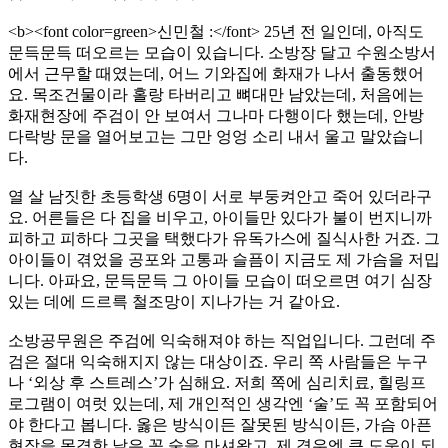
<b><font color=green>신민철 :</font> 25년 전 일인데, 아직도
문득문득 떠오르는 모습이 있습니다. 소방장 달고 수원소방서
에서 근무할 때였는데, 어느 기와집에 화재가 나서 출동했어
요. 목조건물이라 홀랑 타버리고 뼈대만 남았는데, 처음에는
화재현장에 주검이 안 보여서 그나마 다행이다 했는데, 안방
다락방 문을 열어보고는 그만 엉엉 소리 내서 울고 말았습니
다.
열 살 남짓한 초등학생 6명이 서로 부둥켜안고 죽어 있더라구
요. 어른들은 다 집을 비우고, 아이들만 있다가 불이 번지니까
피하고 피하다 그곳을 택했다가 유독가스에 질식사한 거죠. 그
아이들이 겪었을 공포와 고통과 슬픔이 지금도 제 가슴을 저밉
니다. 아파요, 문득문득 그 아이들 모습이 떠오르면 여기 심장
있는 데에 드르륵 철조망이 지나가는 거 같아요.
소방공무원은 주검에 익숙해져야 하는 직업입니다. 그런데 주
검은 절대 익숙해지지 않는 대상이죠. 우리 쪽 사람들은 누구
나 ‘외상 후 스트레스’가 심해요. 저희 쪽에 심리치료, 힐링프
로그램이 여럿 있는데, 제 개인적인 생각엔 ‘술’도 꼭 포함되어
야 한다고 봅니다. 옳은 방식이든 잘못된 방식이든, 가슴 아픈
현장을 목격한 날은 꼭 술을 마셔왔고, 제 경우엔 큰 도움이 되