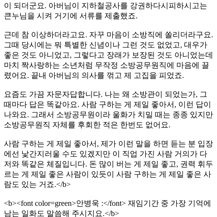
이 되더군요. 아버님이 지하철공사를 강권하다시피하시고는
큰누님을 시켜 거기에 서류를 제출했죠.
근데 참 이상하더라고요. 자꾸 마음이 소방직에 쏠리더라구요.
그때 당시에는 뭐 특별한 신념이나 그런 것도 없었고, 대우가
좋은 것도 아니었고, 그렇다고 장래가 보장된 것도 아니었는데
마치 짝사랑하는 소년처럼 무작정 소방공무원직에 마음에 끌
렸어요. 끝내 아버님의 의사를 꺾고 제 고집을 피었죠.
요즘도 가끔 자문자답합니다. 나는 왜 소방관이 되었는가, 그
때마다 답은 똑같아요. 사람 구하는 게 제일 좋아서, 이런 답이
나와요. 그래서 소방공무원이라 울화가 치밀 때는 종종 있지만
소방공무원직 자체를 후회한 적은 한번도 없어요.
사람 구하는 게 제일 좋아서, 제가 이런 말을 하면 듣는 분 입장
에선 낯간지러울 수도 있겠지만 이 직업 가진 사람 거의가 다
저와 똑같은 체질입니다. 돈 많이 버는 게 제일 좋고, 권력 휘두
르는 게 제일 좋은 사람이 있듯이 사람 구하는 게 제일 좋은 사
람도 있는 거죠.</b>
<b><font color=green>안병욱 :</font> 재임기간 중 가장 기억에
남는 일화도 말씀해 주시지요.</b>