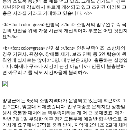
등의 소모품 충당에 늘 애를 먹고 있죠. 그래도 경기도의 경우
재난안전에 각별해서 빠르게 개선되고 있고 조만간 이러한 고
충은 사라질 거라고 기대하고 있습니다. </b>
<b><font color=green>안병욱 :</font> 소방서의 임무완수 즉 국
민의 안전을 위해 가장 시급히 개선되어야 부분은 어떤 것인지
요?</b>
<b><font color=green>신민철 :</font> 인원부족이죠. 소방차의
경우 기관사, 관창수, 장애물 제거, 보조 인력 등 5인 탑승이 원
칙인데 실지로는 많아야 3명, 대부분은 2명이 출동하는 실정입
니다. 화재나 구조나 시간이 관건 아닙니까? 인원이 불충분하
면 아무리 기를 써도 시간싸움에 불리하죠.
양평군에는 8곳의 소방지역대가 운영되고 있는데 최근까지 1
인 2교대, 맞교대 체제였습니다. 업무과중도 문제지만 상황발
생시 충분한 대처에는 역부족이라는 게 더 큰 문제였죠. 제가
작년 7월 1일 부임한 이후 경기도본부에 애걸반 협박반으로 줄
기차게 요구해서 27명을 충원 받아, 지역대 2인 1조 2교대 체제