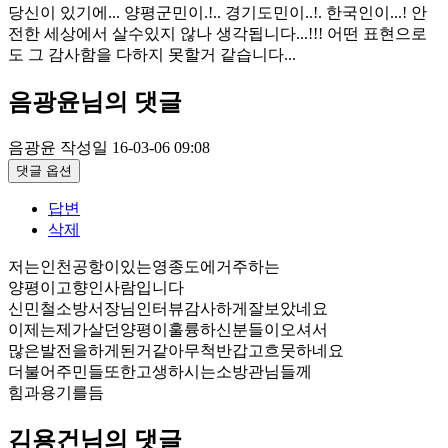
당신이 있기에... 양평군민이.!.. 경기도민이..!. 한국인이...! 안
전한 세상에서 살수있지 않나 생각됩니다...!!! 어떤 표현으로
도 그 감사함을 다하지 못할거 같습니다...
음광윤님의 댓글
음광윤
작성일
16-03-06 09:08
댓글 옵션
답변
삭제
저는인천공항이있는영종도에거주하는
양평이고향인사람입니다
신민철소방서장님인터뷰감사하게잘보았네요
이제는제가살던양평이훌륭하신분들이오셔서
많은발전을하게된거같아무척반갑고흐뭇하네요
더불어주민들또한고생하시는소방관님들께
힘과용기를듬
김용건님의 댓글