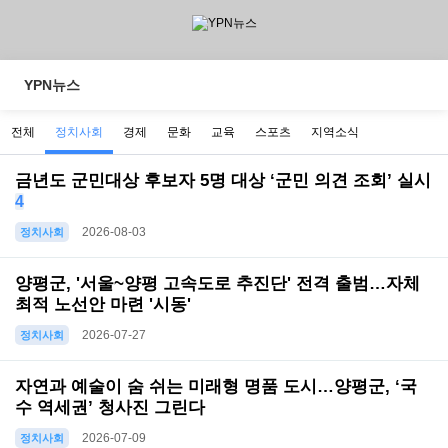
YPN뉴스
전체
정치사회
경제
문화
교육
스포츠
지역소식
금년도 군민대상 후보자 5명 대상 ‘군민 의견 조회’ 실시
4
2026-08-03
정치사회
양평군, '서울~양평 고속도로 추진단' 전격 출범…자체
최적 노선안 마련 '시동'
2026-07-27
정치사회
자연과 예술이 숨 쉬는 미래형 명품 도시…양평군, ‘국
수 역세권’ 청사진 그린다
2026-07-09
정치사회